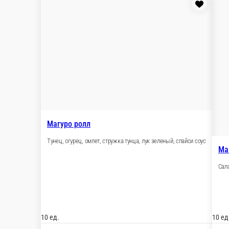
Бонито ролл
Креветка салатная, сыр сливочный, масаго, огурец, стружка ту
10 ед.
460 ₽
В корзину