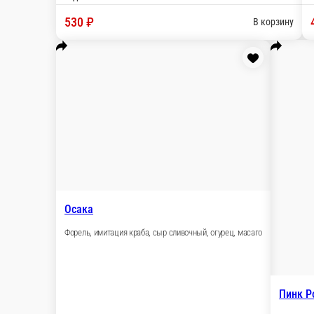
Гейша
Гребешок, форель, огурец, масаго, спайси соус
6 ед.
630 ₽
В корзину