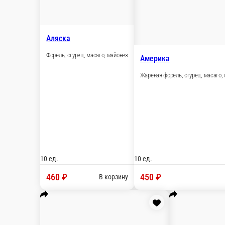
Настройки
89243337707
Главная
Отзывы
Вакансии
О нас
500 ₽
мин. сум. самовывоза