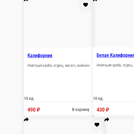
Аляска
Форель, огурец, масаго, майонез
10 ед.
460 ₽
В корзину