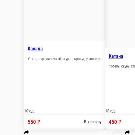
Америка
Жареная форель, огурец, масаго, спайси соус
10 ед.
450 ₽
В корзину