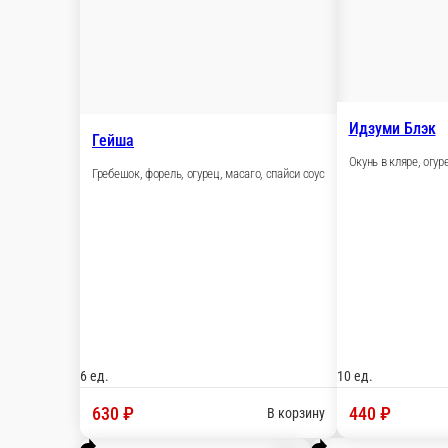
Мы рекомендуем
Популярное
Супы
WOK, салаты, фаст-фуд, зак
роллы
Суши
Допы
На