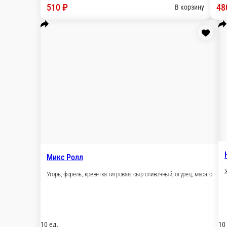
Гавайи
Гребешок, тунец, огурец, масаго, кунжут, спайси соус
10 ед.
520 ₽
В корзину