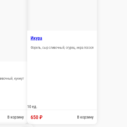
оллы
Запечённые роллы
Жареные роллы
Классические