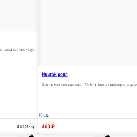
уски
Сеты
Холодные р
питки
Пицца