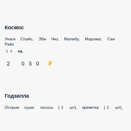
Унаги Спайс, Эби Чиз, Малибу, Марокко, Сан Райз
50 ед.
2 050 ₽
Годзилла
Острые суши: лосось (2 шт), креветка (2 шт), угорь (2 шт),
тунец (2 шт), краб (2 шт), мидии (2 шт), унаги соус, кунжут
12 ед.
1 550 ₽