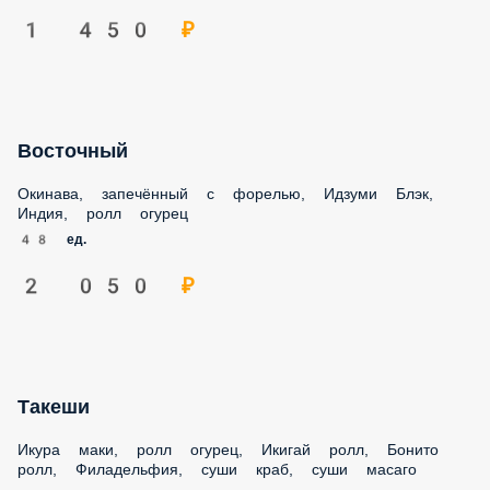
Восточный
Окинава, запечённый с форелью, Идзуми Блэк, Индия,
ролл огурец
48 ед.
2 050 ₽
Такеши
Икура маки, ролл огурец, Икигай ролл, Бонито ролл,
Филадельфия, суши краб, суши масаго
48 ед.
2 200 ₽