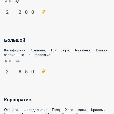
Большой
Калифорния, Окинава, Три сыра, Амазонка, Вулкан,
запечённые с форелью
60 ед.
2 850 ₽
Корпоратив
Окинава, Филадельфия Голд, Хосо маки, Красный бархат,
Пинк ролл, Пекин, Каеси Хот, запеченные с мидиями,
запеченные с форелью, Кардинал, Манчестер
60 ед.