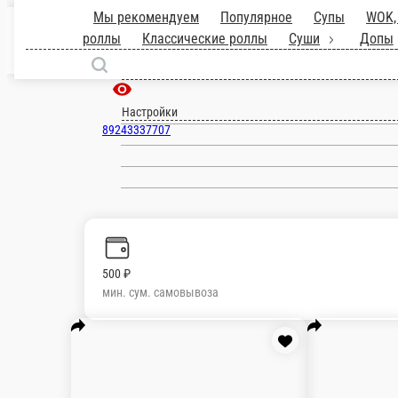
Мы рекомендуем
Популярное
Супы
роллы
Жареные роллы
Классические 
Запечённая Филадельфия
Форель, сыр сливочный, огурец, сыр Моцарелла
10 ед.
520 ₽
В корзину