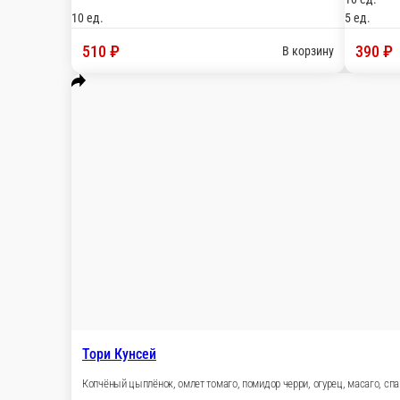
Сан Райз
Мидии, омлет тамаго, огурец, зелёный лук, масаг