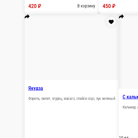
С 
С мидиями
Тун
Мидии, омлет томаго, огурец, сырный соус
10 ед.
10 
450 ₽
4
В корзину