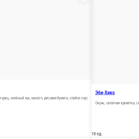
С креветкой
ырный соус
Креветка тигровая, омлет томаго, огурец, масаг
10 ед.
550 ₽
В корзину