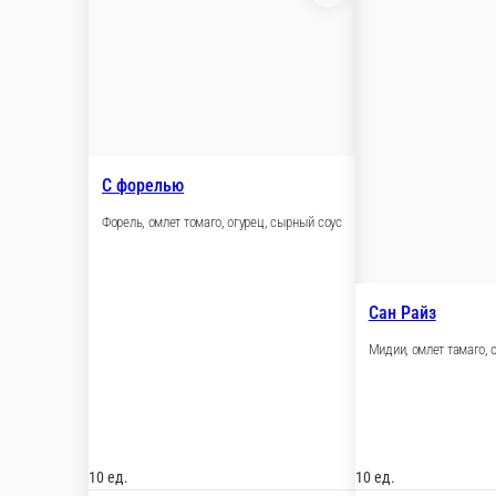
С крабом
Имитация краба, омлет томаго, огурец, масаго, с
10 ед.
500 ₽