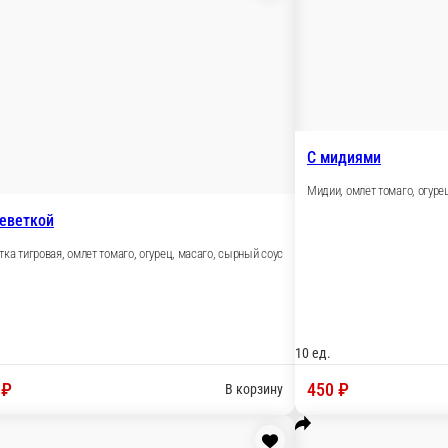
Гребешок, омлет томаго, огурец, мас
к, спайси соус, кунжут
10 ед.
590 ₽
В корзину