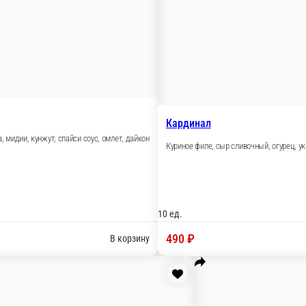
Манчестер
Бекон, сыр сливочный, огурец, масаго, с
аго, спайси соус