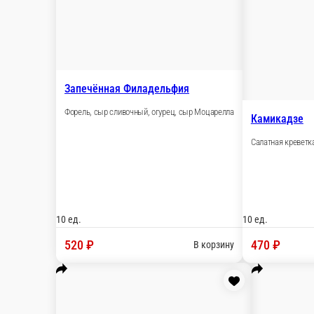
Кардинал
Куриное филе, сыр сливочный, огурец, укроп, мас