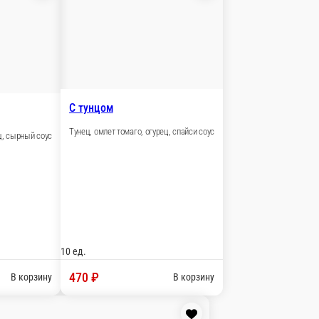
аго, спайси соус
В корзину