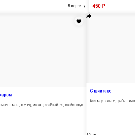
тунцом
С форелью
ец, омлет томаго, огурец, спайси соус
Форель, омлет томаг
ед.
10 ед.
70 ₽
420 ₽
В корзину