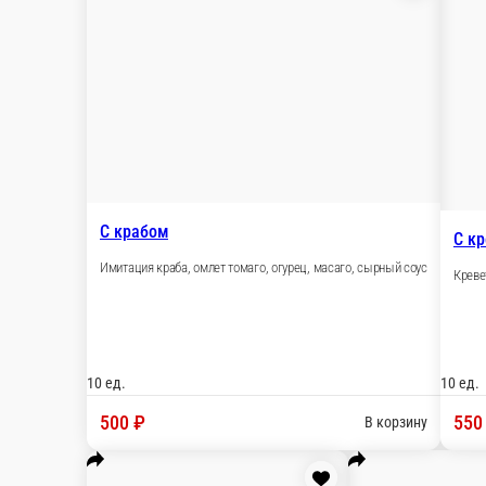
Нагойя
Угорь, омлет томаго, огурец, масаго, зелёный лу
10 ед.
560 ₽