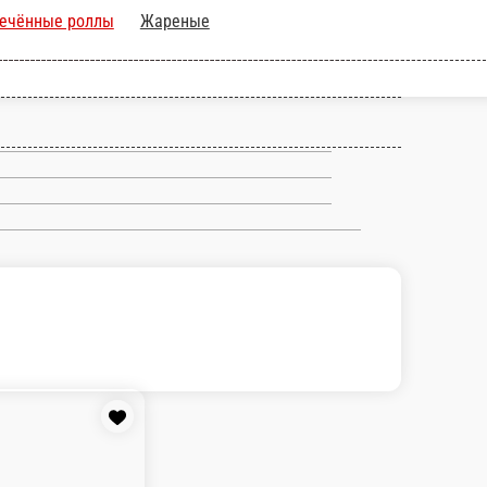
дные роллы
Запечённые
он
ну