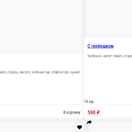
10 ед.
470 ₽
В корзину
В
С гребешком