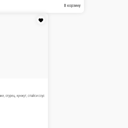
о, огурец, сырный соус
В корзину