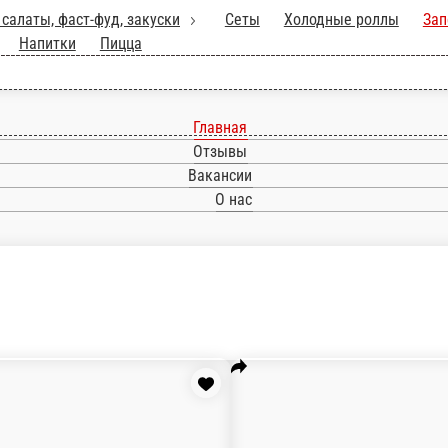
WOK, салаты, фаст-фуд, закуски
Сеты
Холо
роллы
Суши
Допы
Напитки
Пицца
Камикадзе
Салатная креветка, мидии, кунжут, спайси соус, омлет, дайк
10 ед.
470 ₽
В корзи