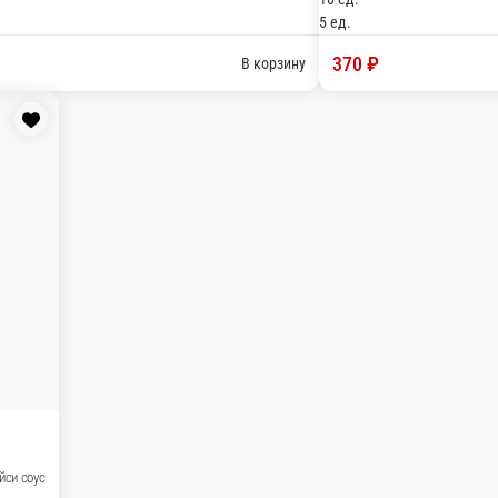
о, рисовая бумага, спайси соус