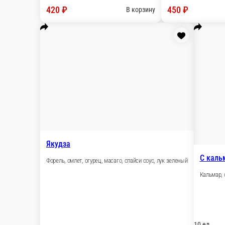
Кардинал
Куриное филе, сыр сливочный, огурец, укроп, масаго, спайси с
10 ед.
490 ₽
В корзину