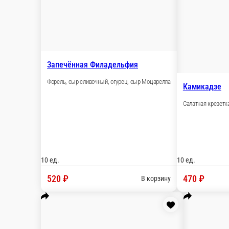
Настройки
89243337707
Главная
Отзывы
Вакансии
О нас
500 ₽
мин. сум. самовывоза