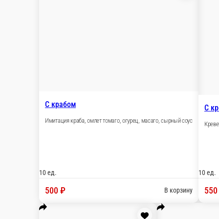
Запечённая Филадельфия
Форель, сыр сливочный, огурец, сыр Моцарелла
10 ед.
520 ₽
В корзину