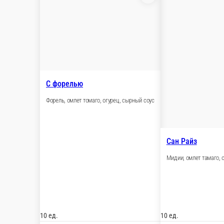
Камикадзе
Салатная креветка, мидии, кунжут, спайси соус, омлет, дайкон
10 ед.
470 ₽
В корзину