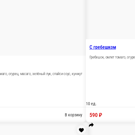
уски
Сеты
Холодные р
питки
Пицца