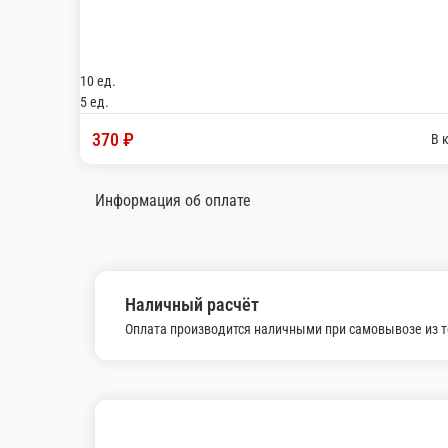
Нагойя
Угорь, омлет томаго, огурец, масаго, зелёный лук, спайси соус,
10 ед.
560 ₽
В корзину