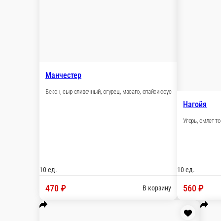
Мы рекомендуем
Популярное
Супы
WOK, салаты, фаст-фуд, зак
роллы
Суши
Допы
На