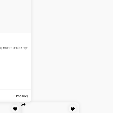
оллы
Запечённые роллы
Жареные роллы
Классические