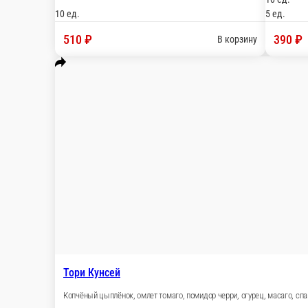
Манчестер
Бекон, сыр сливочный, огурец, масаго, спайси соус
10 ед.
470 ₽
В корзину