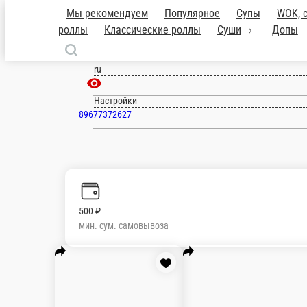
Мы рекомендуем
Популярное
Супы
роллы
Жареные роллы
Классические 
Покровка
ru
Настройки
89677372627
500 ₽
мин. сум. самовывоза