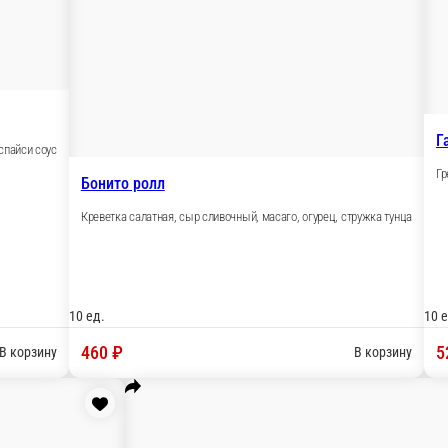
ь, огурец, масаго, спайси соус
Бонито ролл
Креветка салатная, сыр сл
10 ед.
460 ₽
В корзину