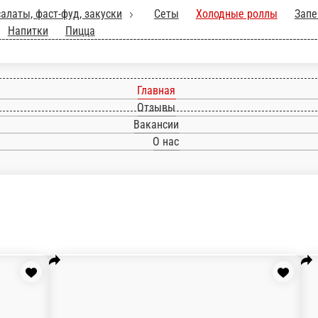
WOK, салаты, фаст-фуд, закуски
Сеты
Холо
роллы
Суши
Допы
Напитки
Пицца
Главная
Отзывы
Вакансии
О нас