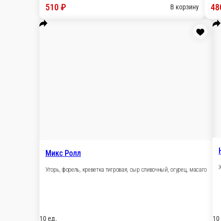
Красная Калифорния
Форель, сыр сливочный, огурец, масаго
Канад
Угорь,
10 ед.
10 ед
480 ₽
55
В корзину