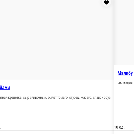
я Калифорния
Калифорния Грин
ция краба, огурец, кунжут, майонез
Форель, угорь, омлет то
д.
10 ед.
0 ₽
520 ₽
В корзину