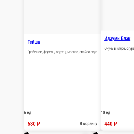
Гавайи
Гребешок, тунец, огурец, масаго, кунжут, спайси 