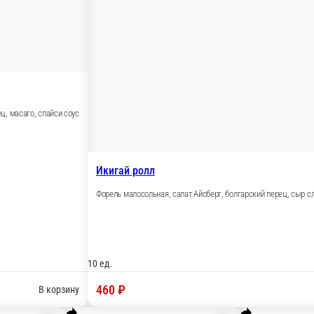
Идз
Гейша
Окун
Гребешок, форель, огурец, масаго, спайси соус
соус