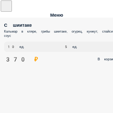
Меню
С шиитаке
Кальмар в кляре, грибы шиитаке, огурец, кунжут, спайси
соус
10 ед.
5 ед.
370 ₽
В корзи