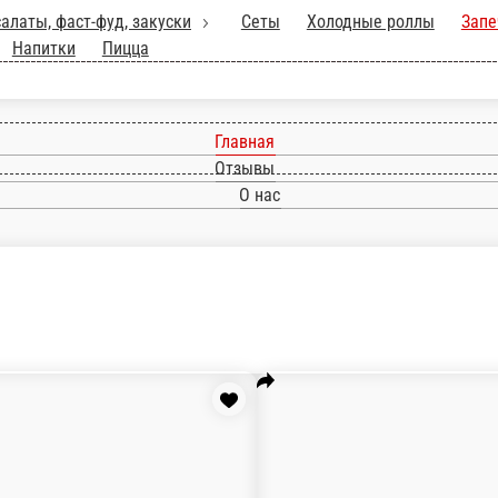
WOK, салаты, фаст-фуд, закуски
Сеты
Холо
роллы
Суши
Допы
Напитки
Пицца
Главная
Отзывы
О нас