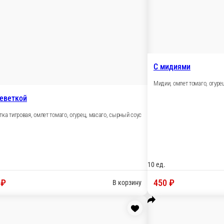
10 ед.
470 ₽
В корзину
С гребешком
Гребешок, омлет томаго, огурец, м