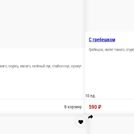
Манчестер
Бекон, сыр сливочный, огурец, масаго, 
саго, спайси соус