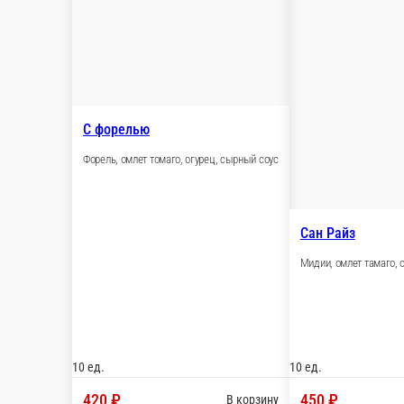
Нагойя
Угорь, омлет томаго, огурец, масаго, зелёный л
10 ед.
560 ₽