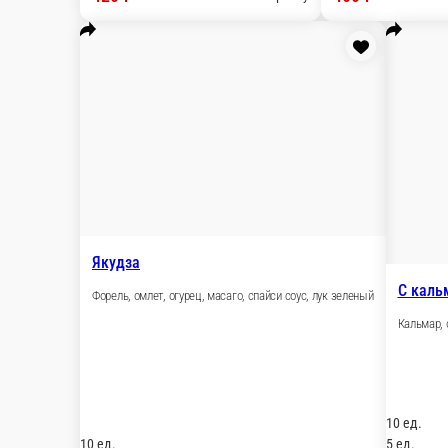
С крабом
Имитация краба, омлет томаго, огурец, масаго, 
10 ед.
500 ₽