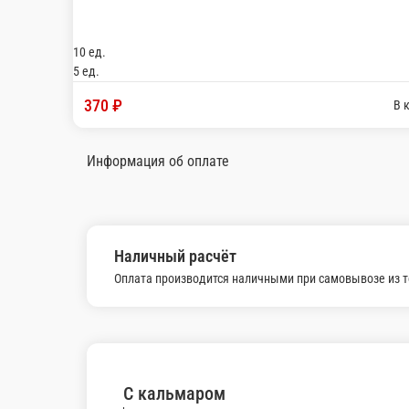
Сан Райз
Мидии, омлет тамаго, огурец, зелёный лук, маса