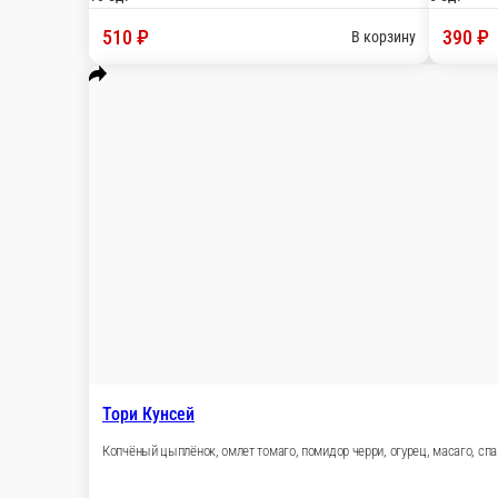
С
С мидиями
Ту
Мидии, омлет томаго, огурец, сырный соус
10 ед.
10
450 ₽
4
В корзину