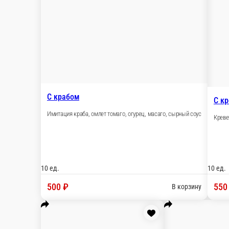
10 ед.
490 ₽