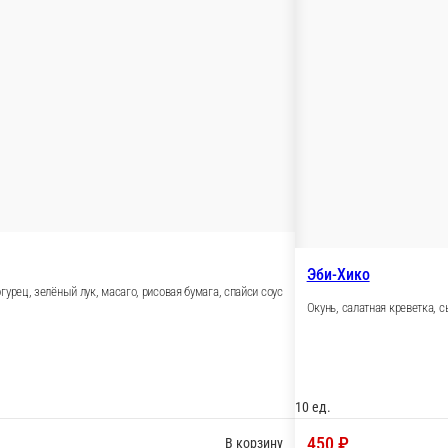
ук, спайси соус, кунжут
10 ед.
590 ₽
В корзину