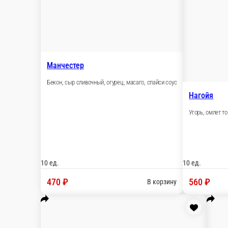
Кардинал
Куриное филе, сыр сливочный, огурец, укроп, ма