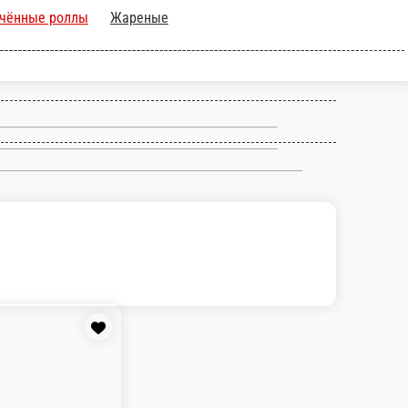
дные роллы
Запечённые