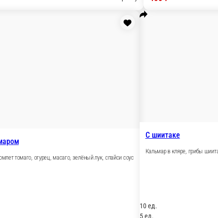
С креветкой
сырный соус
Креветка тигровая, омлет томаго, огурец, маса
10 ед.
550 ₽
В корзину