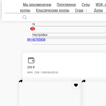
Мы рекомендуем
Популярное
Супы
роллы
Жареные роллы
Классические 
Хороль
ru
Настройки
89140785858
200 ₽
мин. сум. самовывоза