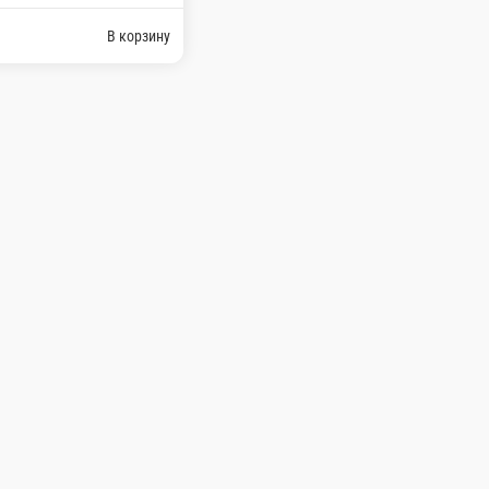
го, огурец, сырный соус
В корзину