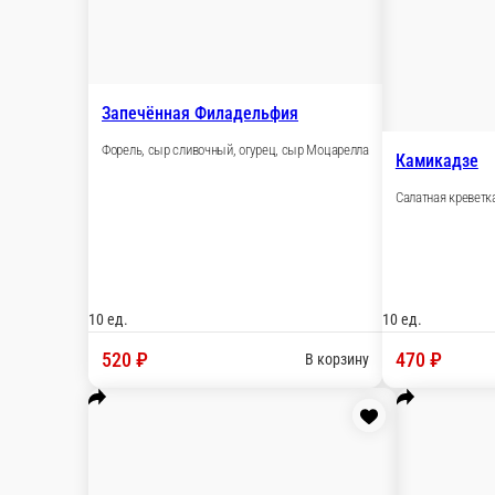
Запечённая Филадельфия
Форель, сыр сливочный, огурец, сыр Моцарелла
10 ед.
520 ₽
В корзину