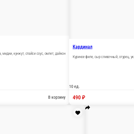
Камикадзе
Салатная креветка, мидии, кунжут, спайси соус, омлет, дай
10 ед.
470 ₽
В корзи