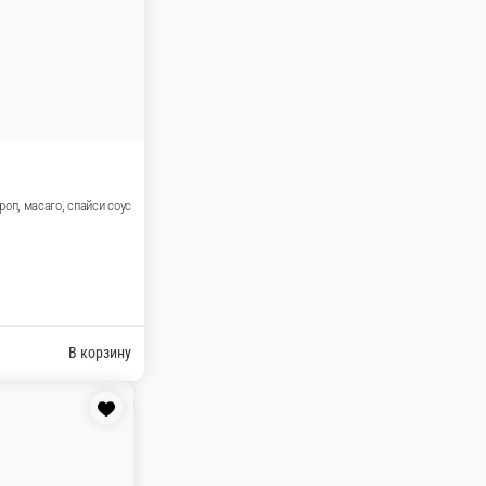
кон
ну