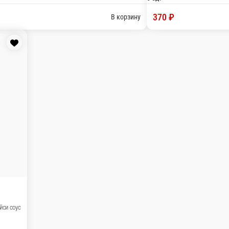
 тунцом
С форелью
нец, омлет томаго, огурец, спайси соус
Форель, омлет тома
 ед.
10 ед.
70 ₽
420 ₽
В корзину