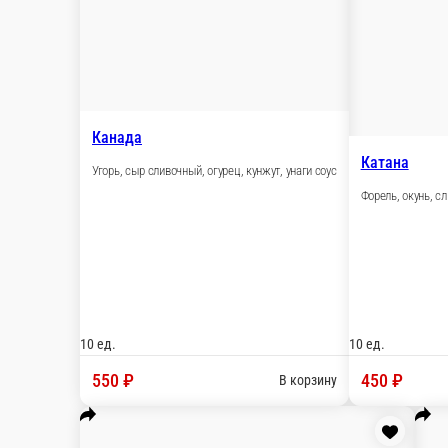
В корзину
Белая Калифорния
Имитация краба, огурец, кунжут, майонез
10 ед.
430 ₽
В корзину
Калифорния Грин
Форель, угорь, омлет томаго, огурец, майонез
10 ед.
520 ₽
В корзину
Красная Калифорния
Форель, сыр сливочный, огурец, масаго