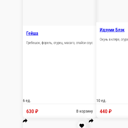
Гребешок, тунец, огурец, масаго, кунжут, спайси соус
10 ед.
520 ₽
В корзину
Гейша
Гребешок, форель, огурец, масаго, спайси соус
6 ед.
630 ₽
В корзину
Идзуми Блэк
Окунь в кляре, огурец, масаго, спайси соус
10 ед.
440 ₽
В корзину