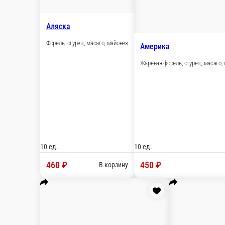
460 ₽
В корзину
Америка
Жареная форель, огурец, масаго, спайси соус
10 ед.
450 ₽
В корзину
Бонито ролл
Креветка салатная, сыр сливочный, масаго, огурец, стружка ту
10 ед.
460 ₽
В корзину
Гавайи