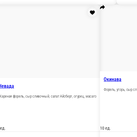
т Айсберг
о, спайси соус