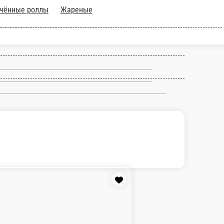
ассические роллы
Суши
Допы
Напитки
Пицца