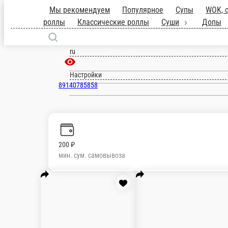
Хороль
ru
Настройки
89140785858
Главная
Отзывы
О нас
200 ₽
мин. сум. самовывоза
Мы рекомендуем
Популярное
Супы
WOK, салаты, фаст-фуд, зак
Аляска
Форель, огурец, масаго, майонез
10 ед.