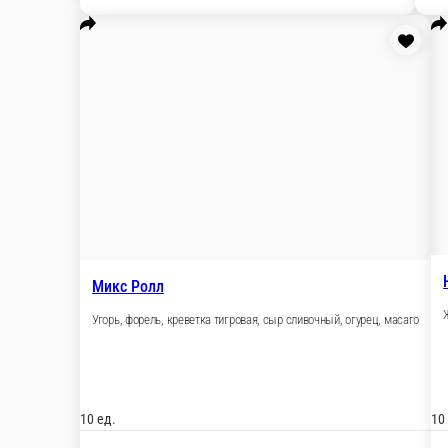
Королевский
Креветка тигровая, сыр сливочный, огурец, омлет томаго, сала
10 ед.
510 ₽
В корзину
Магуро ролл
Тунец, огурец, омлет, стружка тунца, лук зеленый, спайси соус
10 ед.
510 ₽
В корзину
Майами
Салатная креветка, сыр сливочный, омлет томаго, огурец, масаг
10 ед.
480 ₽