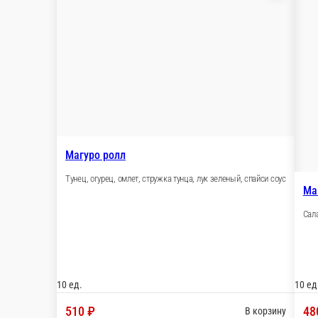
10 ед.
480 ₽
В корзину
Канада
Угорь, сыр сливочный, огурец, кунжут, унаги соус
10 ед.
550 ₽
В корзину
Катана
Форель, окунь, сливочный сыр, зелёный лук, спайси соус
10 ед.
450 ₽
В корзину