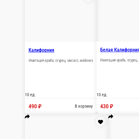
Икигай ролл
Форель малосольная, салат Айсберг, болгарский перец, сыр сл
10 ед.
460 ₽
В корзину
Икура
Форель, сыр сливочный, огурец, икра лосося
10 ед.
650 ₽
В корзину
Калифорния
Имитация краба, огурец, масаго, майонез
10 ед.
490 ₽