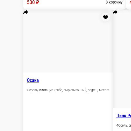
В корзину
Малибу
Имитация краба, омлет томаго, огурец, сыр сливочный, масаго
10 ед.
480 ₽
В корзину
Микс Ролл
Угорь, форель, креветка тигровая, сыр сливочный, огурец, маса
10 ед.
530 ₽
В корзину
Невада
Жареная форель, сыр сливочный, салат Айсберг, огурец, масаго