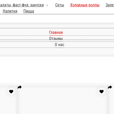
уски
Сеты
Холодные роллы
Запечённые роллы
Жареные роллы
Кл