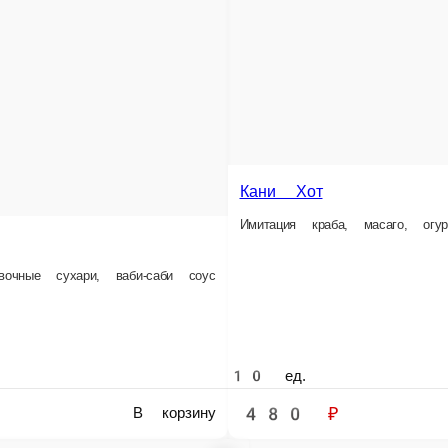
10 ед.
480 ₽
В корзину
В к
Ташкент
Токио
Окунь, креветка тигровая, огурец, кляр, спайси соус
Дайкон, омлет, огурец, кляр, уго