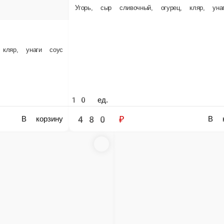
480 ₽
500 
рзину
В корзину
Наруто
Дайкон, форель малосольная, сыр сливочный, огурец, кляр, сухари панир
оус Цезарь