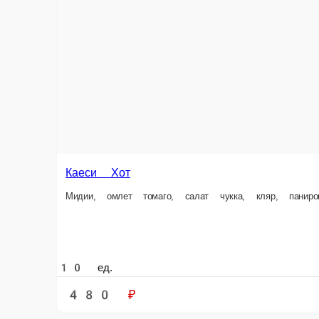
10 ед.
440 ₽
Пекин
Окунь, тунец, спайси соус, зелёный лук, кляр, сухари панировочные