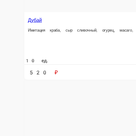
480 ₽
В ко
Марокко
Куриное филе, сыр сливочный, дайкон, огурец, сухари панировочные, с