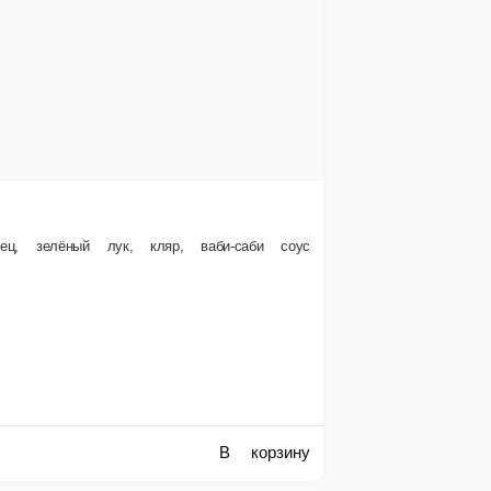
орзину
рь, спайси соус, лук зелёный