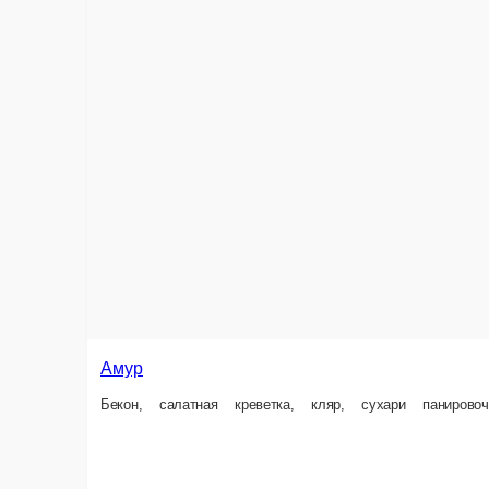
Амур
Бекон, салатная креветка, кляр, сухари панировочные, унаги соус, спай
10 ед.
460 ₽
В ко