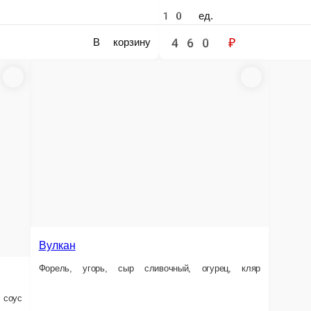
Индия
Угорь, сыр сливочный, огурец, кляр, унаги
ивочный, огурец, масаго, кляр, унаги соус
10 ед.
480 ₽
В корзину
В кор