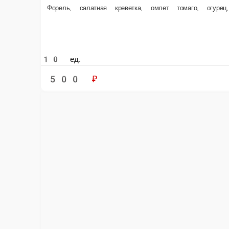
Пекин — всегда в наличии в нашем мен
Главная
Жареные роллы
Пекин
© FoodSoul, Inc. 2026.
Пользовательское соглашение
Лицензионное соглашение
Условия акций сервиса
Политика конфиденциальности
Правила оплаты
Скачивайте бесплатно наше приложение: