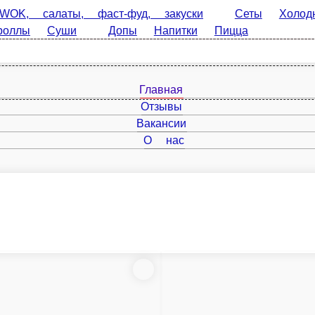
алаты, фаст-фуд, закуски
Сеты
Холодные роллы
Запе
Напитки
Пицца
Главная
Отзывы
Вакансии
О нас