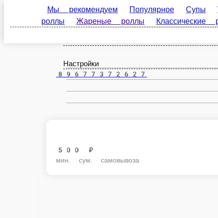
Мы рекомендуем
Популярное
Супы
WOK, с
Покровка
роллы
Классические роллы
Суши
Допы
ru
Настройки
89677372627
500 ₽
мин. сум. самовывоза