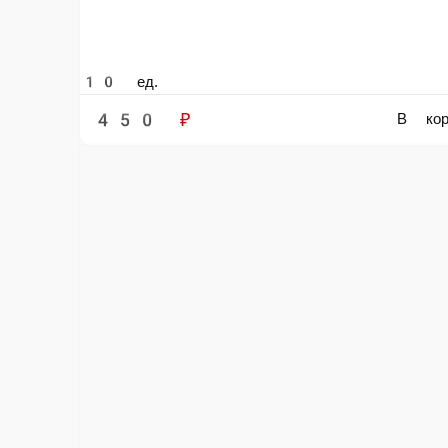
Каеси Хот
Мидии, омлет томаго, салат чукка, кляр, панировочные сухари, ваби-са
10 ед.