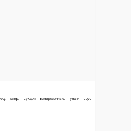
фрика
рель, сыр сливочный, огурец, кляр, ваби-саби соус
д.
50 ₽
В корзину