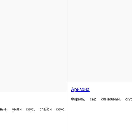
А
Фо
Аризона
Форель, сыр сливочный, огурец, кляр, сухари панировочные, унаги соус
си соус
10 ед.
10 е
460 ₽
4
рзину
В корзину