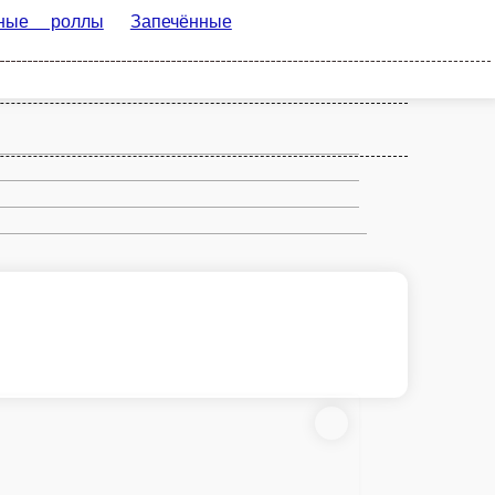
чённые роллы
Жареные