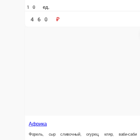
Вулкан
Форель, угорь, сыр сливочный, огурец, кляр
Дубай
Имитация краба, сыр сл
10 ед.
10 ед.
520 ₽
520 ₽
В корзину