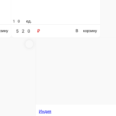
Кани Хот
Имитация краба, масаго, огурец, зелёный лук, кляр, ваби-саби соус
Коло
би соус
Форель
10 ед.
10 ед.