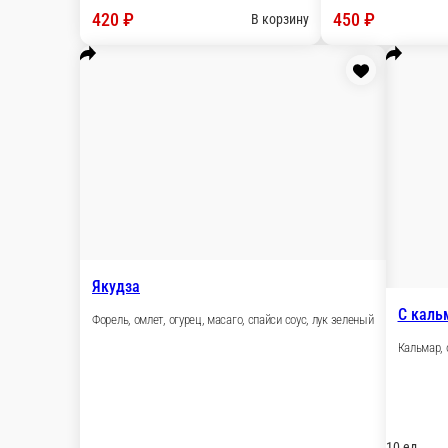
Мидии, омлет тамаго, огурец, зелёный лук, масаго, рисовая бум
10 ед.
450 ₽
В корзину
Эби-Хико
Окунь, салатная креветка, сыр сливочный, омлет томаго, огурец
10 ед.
450 ₽
В корзину
Якудза
Форель, омлет, огурец, масаго, спайси соус, лук зеленый
10 ед.
510 ₽
В корзину