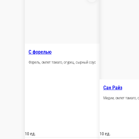
450 ₽
В корзину
С тунцом
Тунец, омлет томаго, огурец, спайси соус
10 ед.
470 ₽
В корзину
С форелью
Форель, омлет томаго, огурец, сырный соус
10 ед.
420 ₽
В корзину
Сан Райз