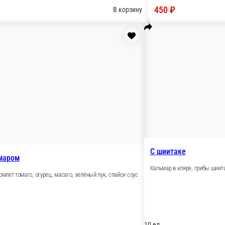
ага, спайси соус
, кунжут, спайси соус