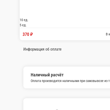
10 ед.
5 ед.
370 ₽
В корзину
Информация об оплате
Наличный расчёт
Оплата производится наличными при самовывозе из точки про
Тори Кунсей
Тори Кунсей — всегда в наличии в нашем меню. Спешите заказ
Главная
Запечённые роллы
Тори Кунсей
© FoodSoul, Inc. 2026.
Пользовательское соглашение
Лицензионное соглашение
Условия акций сервиса