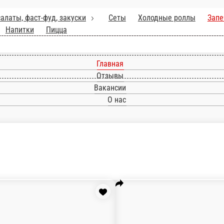
уски
Сеты
Холодные роллы
Запечённые роллы
Жареные роллы
Кл