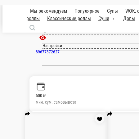
Покровка
ru
Настройки
89677372627
Главная
Отзывы
Вакансии
О нас
500 ₽
мин. сум. самовывоза
Мы рекомендуем
Популярное
Супы
WOK, салаты, фаст-фуд, зак
Запечённая Филадельфия
Форель, сыр сливочный, огурец, сыр Моцарелла