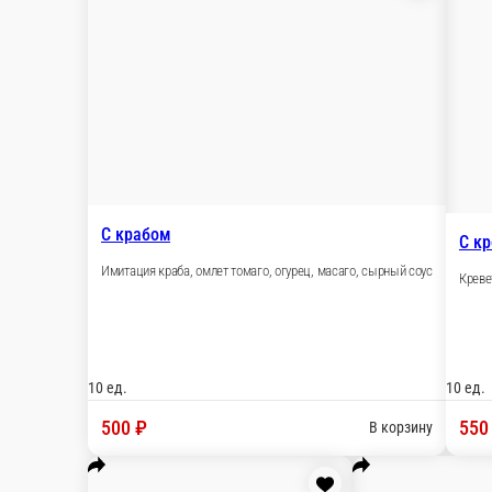
С крабом
Имитация краба, омлет томаго, огурец, масаго, сырный соус
10 ед.
500 ₽
В корзину
С креветкой
Креветка тигровая, омлет томаго, огурец, масаго, сырный соус
10 ед.
550 ₽
В корзину
С мидиями
Мидии, омлет томаго, огурец, сырный соус
10 ед.