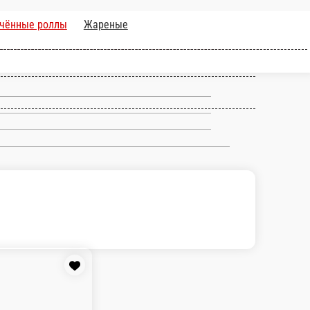
ассические роллы
Суши
Допы
Напитки
Пицца