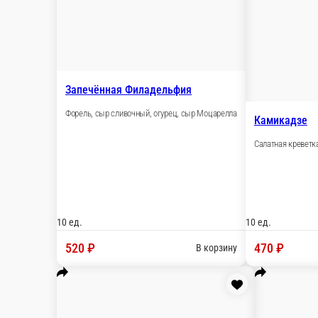
10 ед.
520 ₽
В корзину
Камикадзе
Салатная креветка, мидии, кунжут, спайси соус, омлет, дайкон
10 ед.
470 ₽
В корзину
Кардинал
Куриное филе, сыр сливочный, огурец, укроп, масаго, спайси с
10 ед.
490 ₽
В корзину
Манчестер