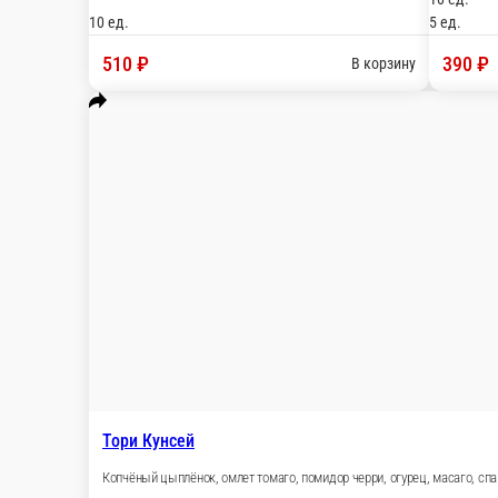
С кальмаром
Кальмар, омлет томаго, огурец, масаго, зелёный лук, спайси со
10 ед.
5 ед.
390 ₽
В корзину
С шиитаке
Кальмар в кляре, грибы шиитаке, огурец, кунжут, спайси соус
10 ед.
5 ед.
370 ₽
В корзину
Тори Кунсей
Копчёный цыплёнок, омлет томаго, помидор черри, огурец, мас