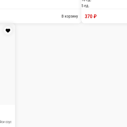
ус
аго, спайси соус