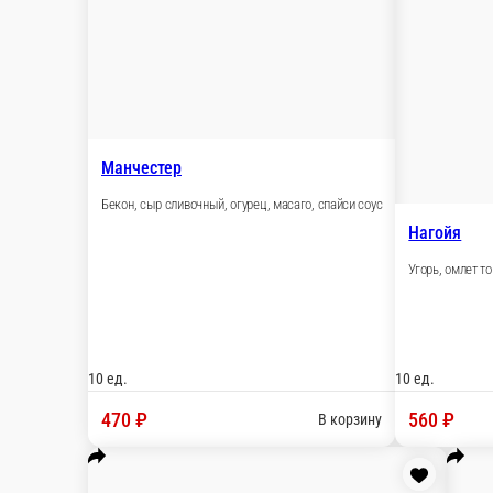
Бекон, сыр сливочный, огурец, масаго, спайси соус
10 ед.
470 ₽
В корзину
Нагойя
Угорь, омлет томаго, огурец, масаго, зелёный лук, спайси соус,
10 ед.
560 ₽
В корзину
С гребешком
Гребешок, омлет томаго, огурец, масаго, спайси соус
10 ед.
590 ₽
В корзину